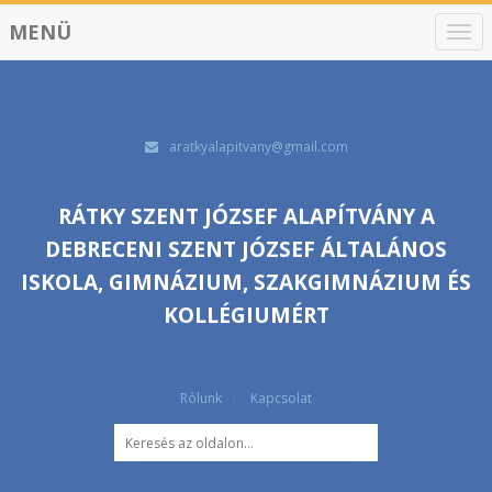
MENÜ
N
a
v
i
g
á
aratkyalapitvany@gmail.com
c
i
ó
RÁTKY SZENT JÓZSEF ALAPÍTVÁNY A
DEBRECENI SZENT JÓZSEF ÁLTALÁNOS
ISKOLA, GIMNÁZIUM, SZAKGIMNÁZIUM ÉS
KOLLÉGIUMÉRT
Rólunk
Kapcsolat