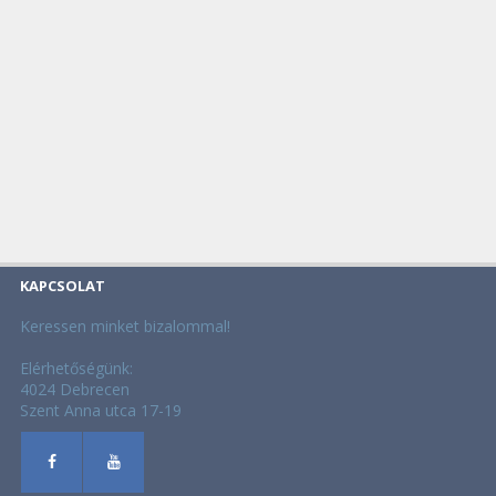
KAPCSOLAT
Keressen minket bizalommal!
Elérhetőségünk:
4024 Debrecen
Szent Anna utca 17-19