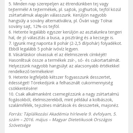
5. Minden nap szerepeljen az étrendünkben tej vagy
tejtermék! A tejtermékek, pl. sajtok, joghurtok, tejföl közül
zsírtartalmuk alapján válasszunk. Kerüljön nagyobb
hangsúly a sovány alternatívákra, pl. Óvári vagy Tolnai
sovány sajt, 12%-os tejföl.
6. Hetente legalább egyszer kerüljön az asztalunkra tengeri
hal, de jó választás a busa, a pisztráng és a kecsege is.
7. Igyunk meg naponta 8 pohár (2-2,5 dl/pohár) folyadékot.
Ebből legalább 5 pohár ivóvíz legyen.
8. Vásárláskor olvassuk el az élelmiszerek címkéjét!
Hasonlítsuk össze a termékek zsír-, só- és cukortartalmát.
Helyezzünk nagyobb hangsúlyt az alacsonyabb értékekkel
rendelkező termékekre!
9. Hetente legfeljebb kétszer fogyasszunk desszertet,
édességet! Törekedjünk a felhasznált cukormennyiség
csökkentésére!
10. Csak alkalmanként csemegézzünk a nagy zsírtartalmú
fogásokból, élelmiszerekből, mint például a kolbászok,
szalámifélék, tejszínes mártások és desszertek, majonéz.
Forrás: Táplálkozási Akadémia hírlevele 9. évfolyam, 5.
szám – 2016. május –
Magyar Dietetikusok Országos
Szövetsége