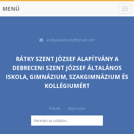
MENÜ
N
a
v
i
g
á
aratkyalapitvany@gmail.com
c
i
ó
RÁTKY SZENT JÓZSEF ALAPÍTVÁNY A
DEBRECENI SZENT JÓZSEF ÁLTALÁNOS
ISKOLA, GIMNÁZIUM, SZAKGIMNÁZIUM ÉS
KOLLÉGIUMÉRT
Rólunk
Kapcsolat