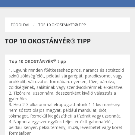
FŐOOLDAL
TOP 10 OKOSTÁNYÉR® TIPP
TOP 10 OKOSTÁNYÉR® TIPP
®
Top 10 OKOSTÁNYÉR
tipp
1. Együnk minden főétkezéshez piros, narancs és sötétzöld
színű zöldségfélét, például sárgarépát, paradicsomot vagy
brokkolit, változatos formában: nyersen, főve, párolva,
zöldséglének, salátának vagy szendvicskrémnek elkészítve.
2. Tízóraira, uzsonnára, desszertként kiváló választás a
gyümölcs.
3. Heti 2-3 alkalommal elropogtathatunk 1-1 kis maréknyi
nem sózott olajos magvat, például mandulát, diót,
tökmagot. Remekül kiegészítheti a tízórait vagy uzsonnát.
4. Naponta egyszer együnk teljes értékű gabonafélét,
például kenyér, péksütemény, müzli, levesbetét vagy köret
formájában.