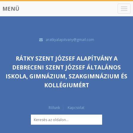
MENÜ
N
a
v
i
g
á
aratkyalapitvany@gmail.com
c
i
ó
RÁTKY SZENT JÓZSEF ALAPÍTVÁNY A
DEBRECENI SZENT JÓZSEF ÁLTALÁNOS
ISKOLA, GIMNÁZIUM, SZAKGIMNÁZIUM ÉS
KOLLÉGIUMÉRT
Rólunk
Kapcsolat