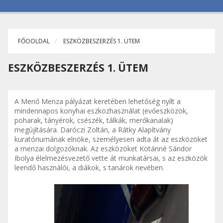
FŐOOLDAL
ESZKÖZBESZERZÉS 1. ÜTEM
ESZKÖZBESZERZÉS 1. ÜTEM
A Menő Menza pályázat keretében lehetőség nyílt a
mindennapos konyhai eszközhasználat (evőeszközök,
poharak, tányérok, csészék, tálkák, merőkanalak)
megújítására. Daróczi Zoltán, a Rátky Alapítvány
kuratóriumának elnöke, személyesen adta át az eszközöket
a menzai dolgozóknak. Az eszközöket Kotánné Sándor
Ibolya élelmezésvezető vette át munkatársai, s az eszközök
leendő használói, a diákok, s tanárok nevében.