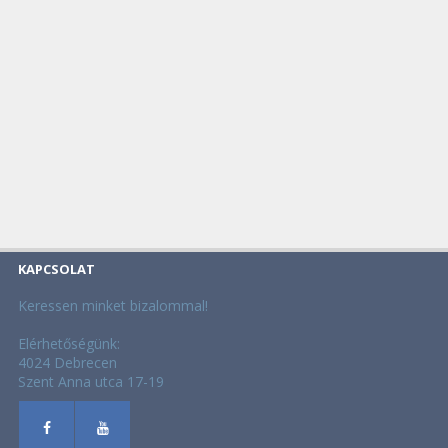
KAPCSOLAT
Keressen minket bizalommal!
Elérhetőségünk:
4024 Debrecen
Szent Anna utca 17-19