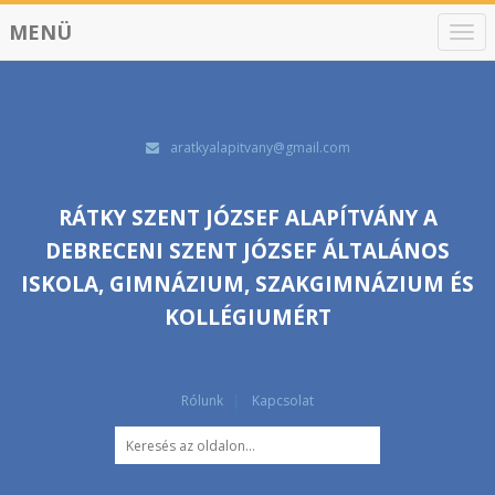
MENÜ
N
a
v
i
g
á
aratkyalapitvany@gmail.com
c
i
ó
RÁTKY SZENT JÓZSEF ALAPÍTVÁNY A
DEBRECENI SZENT JÓZSEF ÁLTALÁNOS
ISKOLA, GIMNÁZIUM, SZAKGIMNÁZIUM ÉS
KOLLÉGIUMÉRT
Rólunk
Kapcsolat