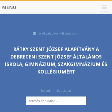
MENÜ
N
a
v
i
g
á
aratkyalapitvany@gmail.com
c
i
ó
RÁTKY SZENT JÓZSEF ALAPÍTVÁNY A
DEBRECENI SZENT JÓZSEF ÁLTALÁNOS
ISKOLA, GIMNÁZIUM, SZAKGIMNÁZIUM ÉS
KOLLÉGIUMÉRT
Rólunk
Kapcsolat