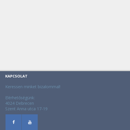
KAPCSOLAT
Keressen minket bizalommal!
Elérhetőségünk:
4024 Debrecen
Szent Anna utca 17-19