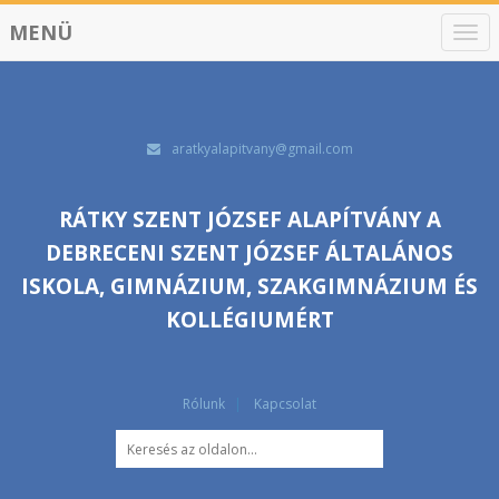
MENÜ
N
a
v
i
g
á
aratkyalapitvany@gmail.com
c
i
ó
RÁTKY SZENT JÓZSEF ALAPÍTVÁNY A
DEBRECENI SZENT JÓZSEF ÁLTALÁNOS
ISKOLA, GIMNÁZIUM, SZAKGIMNÁZIUM ÉS
KOLLÉGIUMÉRT
Rólunk
Kapcsolat