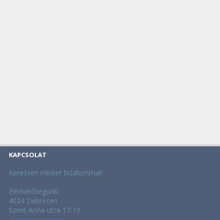
KAPCSOLAT
Keressen minket bizalommal!
Elérhetőségünk:
4024 Debrecen
Szent Anna utca 17-19